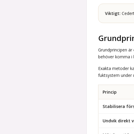
Viktigt:
Cedertr
Grundprin
Grundprincipen är 
behöver komma i ba
Exakta metoder ka
fuktsystem under u
Princip
Stabilisera för
Undvik direkt 