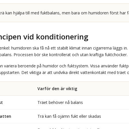
ä kan hjälpa till med fuktbalans, men bara om humidoren först har fått
cipen vid konditionering
enkel: humidoren ska få nå ett stabilt klimat innan cigarrerna läggs in
lans. Processen bör ske kontrollerat och utan kraftiga fuktchocker.
n variera beroende på humidor och fuktsystem. Vissa använder fuktpå
ppstarten. Det viktiga är att undvika direkt vattenkontakt med träet 
Varför den är viktig
st
Träet behöver nå balans
vatten
Trä kan få ojämn fukt eller skadas