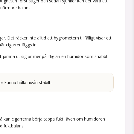
uktigheten först stiger och sedan sjunker kan det vara ett
n närmare balans.
. Det räcker inte alltid att hygrometern tillfälligt visar ett
är cigarrer läggs in.
att jämna ut sig är mer pålitlig än en humidor som snabbt
r kunna hålla nivån stabilt.
n. Då kan cigarrerna börja tappa fukt, även om humidoren
d fuktbalans.