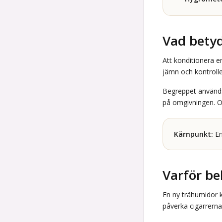
Vad betyd
Att konditionera e
jämn och kontrollera
Begreppet används 
på omgivningen. Om
Kärnpunkt:
En
Varför be
En ny trähumidor ka
påverka cigarrerna.