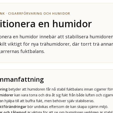
NK · CIGARRFÖRVARING OCH HUMIDOR
itionera en humidor
onera en humidor innebär att stabilisera humidoren 
kilt viktigt för nya trähumidorer, där torrt trä anna
garrernas fuktbalans.
ammanfattning
ring
betyder att humidoren får nå stabil fuktbalans innan cigarrer för
midorer
kan vara torra och dra åt sig fukt från både luften och cigarr
n hjälpa till att buffra fukt, men behöver själv stabiliseras.
ktförändringar
bör undvikas eftersom de kan skapa ojämn miljö.
r och tålamod
är viktiga för att se om humidoren verkligen är stabil