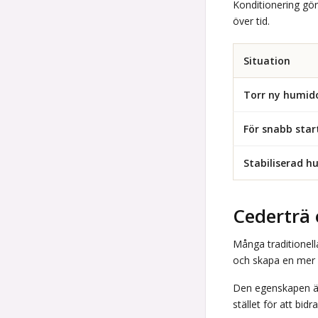
Konditionering gör 
över tid.
Situation
Torr ny humid
För snabb star
Stabiliserad h
Cederträ 
Många traditionell
och skapa en mer s
Den egenskapen är 
stället för att bidr