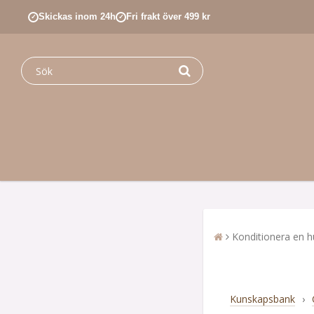
Skickas inom 24h
Fri frakt över 499 kr
✓
✓
Konditionera en 
Kunskapsbank
›