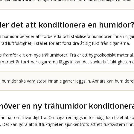
er det att konditionera en humidor
n humidor betyder att förbereda och stabilisera humidoren innan cigar
d luftfuktighet, i stället för att först dra åt sig fukt från cigarrerna.
framför allt om nya trähumidorer. Trä är ett hygroskopiskt material,
 träet är torrt när cigarrerna läggs in kan det sänka luftfuktigheten 
 humidor ska vara stabil innan cigarrer läggs in. Annars kan humidoren sj
höver en ny trähumidor konditioner
n ha torrt invändigt trä. Om cigarrer läggs in för tidigt kan träet abso
 Det kan göra att luftfuktigheten sjunker trots att ett fuktsystem finn