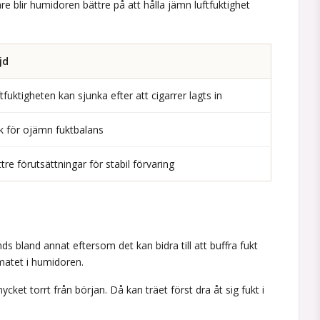
are blir humidoren bättre på att hålla jämn luftfuktighet
jd
tfuktigheten kan sjunka efter att cigarrer lagts in
k för ojämn fuktbalans
tre förutsättningar för stabil förvaring
s bland annat eftersom det kan bidra till att buffra fukt
matet i humidoren.
t torrt från början. Då kan träet först dra åt sig fukt i