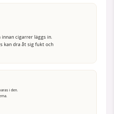
innan cigarrer läggs in.
rs kan dra åt sig fukt och
varas i den.
erna.
.