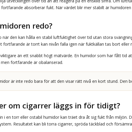
ölja utvecklingen över tid än att reagera på en enskild siffra. Om luftf
t fortfarande absorberar fukt. När värdet blir mer stabilt är humidore
umidoren redo?
när den kan hålla en stabil luftfuktighet över tid utan stora svängningar
 fortfarande är torrt kan nivån falla igen när fuktkällan tas bort eller n
ör viktigare än ett snabbt högt mätvärde. En humidor som har fått tid 
t men fortfarande är obalanserad.
dor är inte redo bara för att den visar rätt nivå en kort stund. Den bö
r om cigarrer läggs in för tidigt?
in i en torr eller ostabil humidor kan träet dra åt sig fukt från miljö
system. Resultatet kan bli torra cigarrer, spröda täckblad och försämra