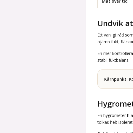
Mät över tid
Undvik at
Ett vanligt råd so
ojämn fukt, fläckar
En mer kontrollerad
stabil fuktbalans.
Kärnpunkt:
Ko
Hygromete
En hygrometer hjälp
tolkas helt isoler