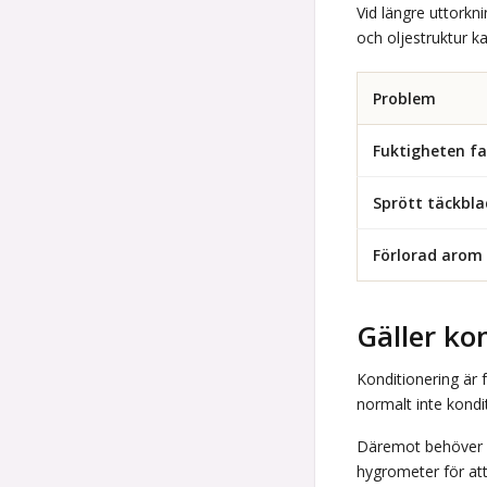
Vid längre uttorkn
och oljestruktur kan
Problem
Fuktigheten fa
Sprött täckbla
Förlorad arom
Gäller ko
Konditionering är 
normalt inte kondi
Däremot behöver al
hygrometer för att 