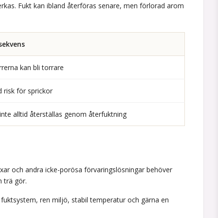
erkas. Fukt kan ibland återföras senare, men förlorad arom
sekvens
rrerna kan bli torrare
 risk för sprickor
inte alltid återställas genom återfuktning
boxar och andra icke-porösa förvaringslösningar behöver
 trä gör.
 fuktsystem, ren miljö, stabil temperatur och gärna en