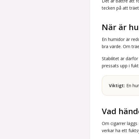
Det är bättre att f
tecken på att träe
När är h
En humidor är redo 
bra värde. Om träet
Stabilitet är därf
pressats upp i fuk
Viktigt:
En humi
Vad hände
Om cigarrer läggs 
verkar ha ett fukt