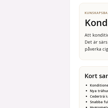
KUNSKAPSBA
Kond
Att konditi
Det är särs
påverka ci
Kort s
Konditione
Nya trähu
Cederträ
ka
Snabba fu
Hygromete