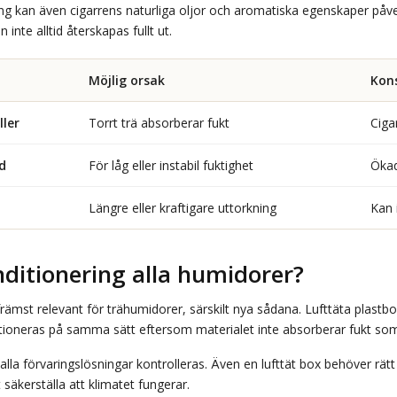
ing kan även cigarrens naturliga oljor och aromatiska egenskaper påv
 inte alltid återskapas fullt ut.
Möjlig orsak
Kon
ller
Torrt trä absorberar fukt
Ciga
d
För låg eller instabil fuktighet
Ökad
Längre eller kraftigare uttorkning
Kan 
nditionering alla humidorer?
främst relevant för trähumidorer, särskilt nya sådana. Lufttäta plast
tioneras på samma sätt eftersom materialet inte absorberar fukt som
la förvaringslösningar kontrolleras. Även en lufttät box behöver rätt
säkerställa att klimatet fungerar.