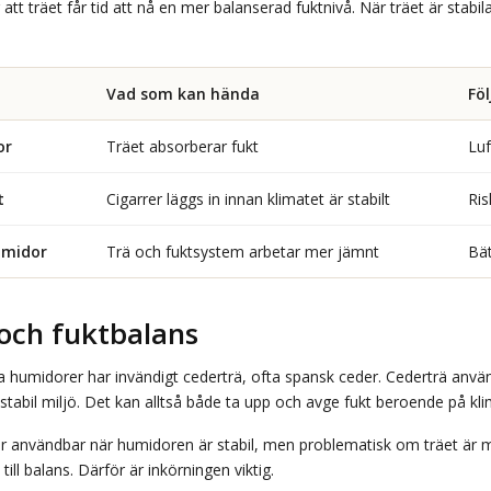
att träet får tid att nå en mer balanserad fuktnivå. När träet är stabil
Vad som kan hända
Föl
or
Träet absorberar fukt
Luf
t
Cigarrer läggs in innan klimatet är stabilt
Ris
umidor
Trä och fuktsystem arbetar mer jämnt
Bät
och fuktbalans
a humidorer har invändigt cederträ, ofta spansk ceder. Cederträ använd
tabil miljö. Det kan alltså både ta upp och avge fukt beroende på kli
användbar när humidoren är stabil, men problematisk om träet är mycke
a till balans. Därför är inkörningen viktig.