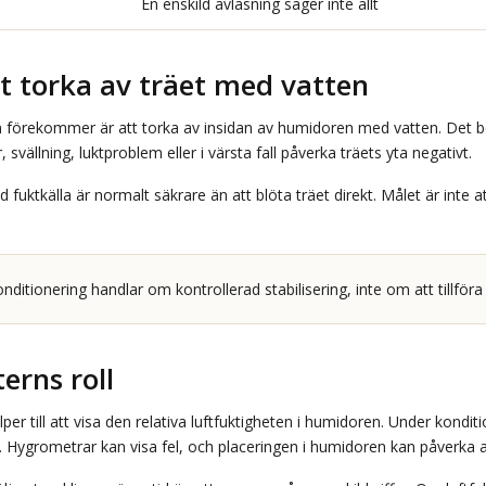
En enskild avläsning säger inte allt
t torka av träet med vatten
m förekommer är att torka av insidan av humidoren med vatten. Det b
, svällning, luktproblem eller i värsta fall påverka träets yta negativt.
 fuktkälla är normalt säkrare än att blöta träet direkt. Målet är inte 
nditionering handlar om kontrollerad stabilisering, inte om att tillför
rns roll
er till att visa den relativa luftfuktigheten i humidoren. Under kondit
at. Hygrometrar kan visa fel, och placeringen i humidoren kan påverka 