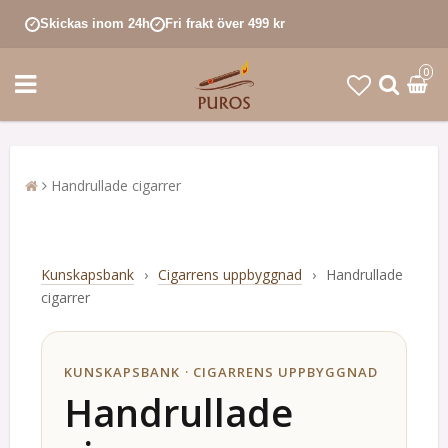
Skickas inom 24h
Fri frakt över 499 kr
✓
✓
0
Handrullade cigarrer
Kunskapsbank
›
Cigarrens uppbyggnad
›
Handrullade
cigarrer
KUNSKAPSBANK · CIGARRENS UPPBYGGNAD
Handrullade