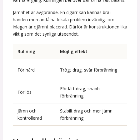
varmare gång. Rullningen behöver därför ha rätt balans.
Jämnhet är avgörande. En cigarr kan kännas bra i
handen men ändå ha lokala problem invändigt om
inlagan är ojämnt placerad. Därför är konstruktionen lika
viktig som det synliga utseendet.
Rullning
Möjlig effekt
Kom
Kan b
För hård
Trögt drag, svår förbränning
fukti
För lätt drag, snabb
Kan g
För lös
förbränning
struk
Jämn och
Stabilt drag och mer jämn
Målet
kontrollerad
förbränning
handr