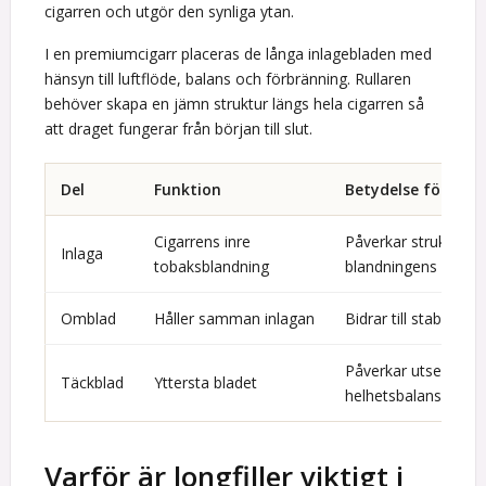
cigarren och utgör den synliga ytan.
I en premiumcigarr placeras de långa inlagebladen med
hänsyn till luftflöde, balans och förbränning. Rullaren
behöver skapa en jämn struktur längs hela cigarren så
att draget fungerar från början till slut.
Del
Funktion
Betydelse för kon
Cigarrens inre
Påverkar struktur, d
Inlaga
tobaksblandning
blandningens uppb
Omblad
Håller samman inlagan
Bidrar till stabilit
Påverkar utseende, y
Täckblad
Yttersta bladet
helhetsbalans
Varför är longfiller viktigt i