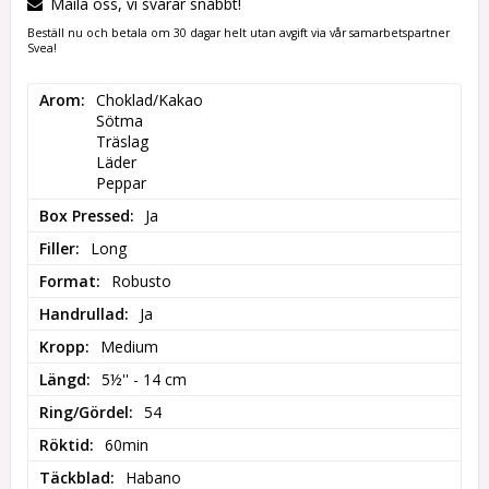
Maila oss, vi svarar snabbt!
Beställ nu och betala om 30 dagar helt utan avgift via vår samarbetspartner
Svea!
Arom
Choklad/Kakao

Sötma

Träslag

Läder

Peppar
Box Pressed
Ja
Filler
Long
Format
Robusto
Handrullad
Ja
Kropp
Medium
Längd
5½'' - 14 cm
Ring/Gördel
54
Röktid
60min
Täckblad
Habano