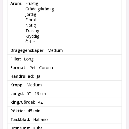
Arom
Fruktig

Gräddig/krämig

Jordig

Floral

Nötig

Träslag

Kryddig

Örter
Dragegenskaper
Medium
Filler
Long
Format
Petit Corona
Handrullad
Ja
Kropp
Medium
Längd
5'' - 13 cm
Ring/Gördel
42
Röktid
45 min
Täckblad
Habano
Ursprung
Kuba