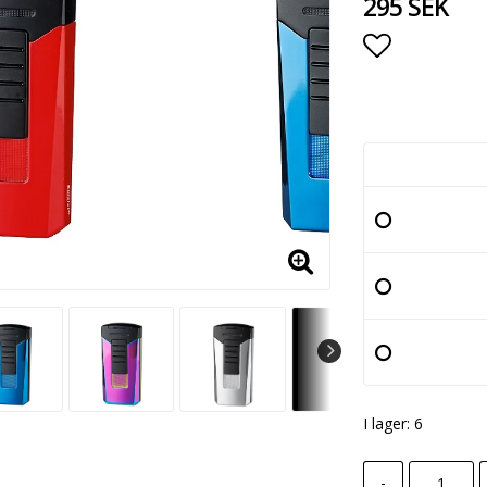
295 SEK
Lägg till i
I lager: 6
-