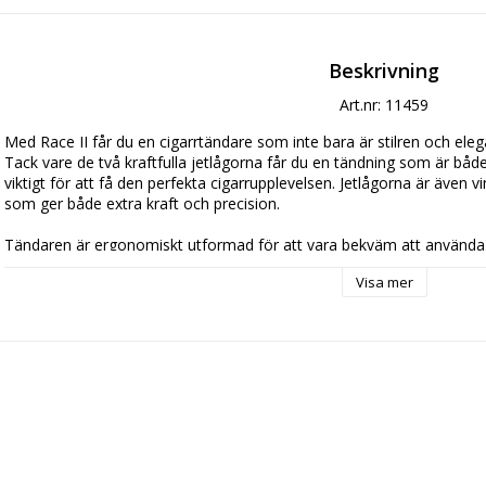
Beskrivning
Art.nr: 11459
Med Race II får du en cigarrtändare som inte bara är stilren och elega
Tack vare de två kraftfulla jetlågorna får du en tändning som är både 
viktigt för att få den perfekta cigarrupplevelsen. Jetlågorna är även vin
som ger både extra kraft och precision.
Tändaren är ergonomiskt utformad för att vara bekväm att använda
aktiverar tändningen med tummen, slipper du krångliga knappar och s
Visa mer
fina färger som gör den till ett stilrent tillbehör för alla tillfällen.
Utöver att vara stilren och kraftfull är Race II-tändaren även av hög kval
Tändaren är kompakt och enkel att bära med sig vart du än går, så att 
vill och var du än är oavsett väderlek.
Sammanfattningsvis är Race II-tändaren den ultimata cigarrtändaren
design, kraft och hög kvalitet.