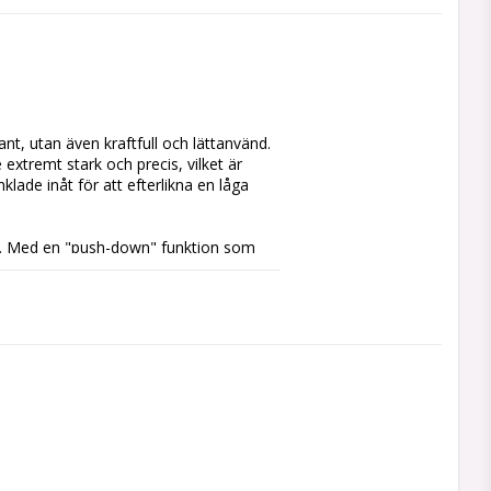
nt, utan även kraftfull och lättanvänd. 
extremt stark och precis, vilket är 
klade inåt för att efterlikna en låga 
. Med en "push-down" funktion som 
pakar. Race II-tändaren kommer i flera 
itet och tillverkad för att hålla. 
du alltid kan njuta av din cigarr när du 
 för dig som söker en kombination av 