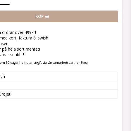
KÖP
la ordrar över 499kr!
med kort, faktura & swish
nser!
er på hela sortimentet!
svarar snabbt!
om 30 dagar helt utan avgift via vår samarbetspartner Svea!
Två
urojet