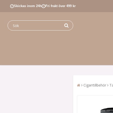
Skickas inom 24h
Fri frakt över 499 kr
✓
✓
Cigarrtillbehör
T