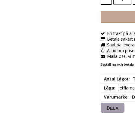
Fri frakt på al
Betala säkert 
Snabba levera
Alltid bra pris
Maila oss, vi 
Beställ nu och betala 
Antal Lågor
Låga
Jetflame
Varumärke
E
DELA