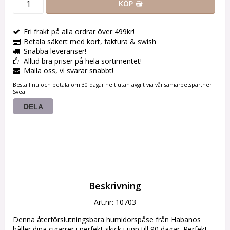
KÖP
Fri frakt på alla ordrar över 499kr!
Betala säkert med kort, faktura & swish
Snabba leveranser!
Alltid bra priser på hela sortimentet!
Maila oss, vi svarar snabbt!
Beställ nu och betala om 30 dagar helt utan avgift via vår samarbetspartner
Svea!
DELA
Beskrivning
Art.nr: 10703
Denna återförslutningsbara humidorspåse från Habanos 
håller dina cigarrer i perfekt skick i upp till 90 dagar. Perfekt 