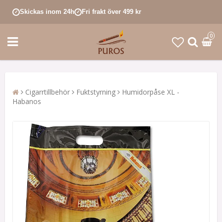
Skickas inom 24h
Fri frakt över 499 kr
✓
✓
0
Cigarrtillbehör
Fuktstyrning
Humidorpåse XL -
Habanos