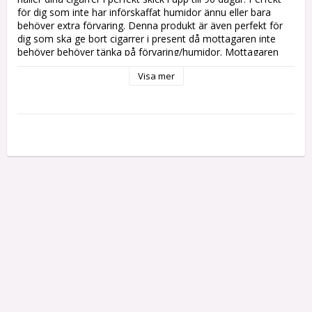
för dig som inte har införskaffat humidor ännu eller bara 
behöver extra förvaring. Denna produkt är även perfekt för 
dig som ska ge bort cigarrer i present då mottagaren inte 
behöver behöver tänka på förvaring/humidor. Mottagaren 
har då hela 3 månader på sig att avnjuta innehållet innan 
Visa mer
dem behöver tänka på alternativa lösningar. 
Påsen håller ca 70% relativ fuktighet i 3 månader. 
Fuktmekanismen aktiveras när man öppnar påsen. 
Rymmer ca 2 st cigarrlådor.
Mått: L 330 mm H 390 mm