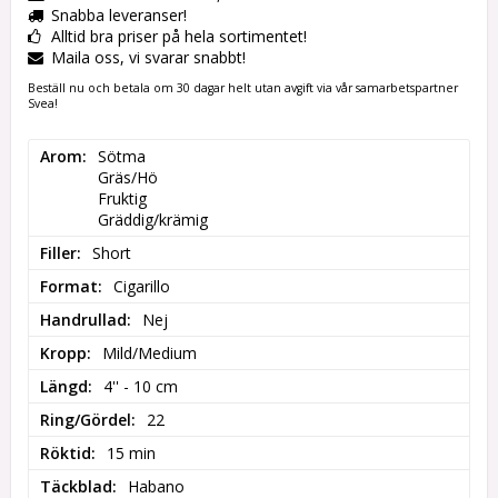
Snabba leveranser!
Alltid bra priser på hela sortimentet!
Maila oss, vi svarar snabbt!
Beställ nu och betala om 30 dagar helt utan avgift via vår samarbetspartner
Svea!
Arom
Sötma

Gräs/Hö

Fruktig

Gräddig/krämig
Filler
Short
Format
Cigarillo
Handrullad
Nej
Kropp
Mild/Medium
Längd
4'' - 10 cm
Ring/Gördel
22
Röktid
15 min
Täckblad
Habano