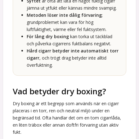
Syftet
är ofta att låta en något fuktig cigarr
jämna ut ytfukt eller kännas mindre svampig.
Metoden löser inte dålig förvaring
;
grundproblemet kan vara för hög
luftfuktighet, värme eller fel fuktsystem.
För lång dry boxing
kan torka ut täckblad
och påverka cigarrens fuktbalans negativt.
Hård cigarr betyder inte automatiskt torr
cigarr
, och trögt drag betyder inte alltid
överfuktning.
Vad betyder dry boxing?
Dry boxing är ett begrepp som används när en cigarr
placeras i en torr, ren och neutral miljö under en
begränsad tid. Ofta handlar det om en tom cigarrlåda,
en liten träbox eller annan doftfri förvaring utan aktiv
fukt.