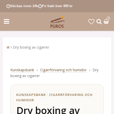
Skickas inom 24h
Fri frakt över 499 kr
✓
✓
0
Dry boxing av cigarrer
Kunskapsbank
›
Cigarrförvaring och humidor
›
Dry
boxing av cigarrer
KUNSKAPSBANK · CIGARRFÖRVARING OCH
HUMIDOR
Dry boxing av