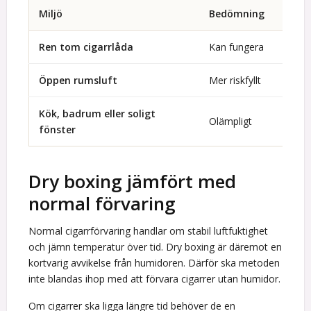
Miljö
Bedömning
Varfö
Ren tom cigarrlåda
Kan fungera
Skydda
Öppen rumsluft
Mer riskfyllt
Kan va
Kök, badrum eller soligt
Doft,
Olämpligt
fönster
cigarr
Dry boxing jämfört med
normal förvaring
Normal cigarrförvaring handlar om stabil luftfuktighet
och jämn temperatur över tid. Dry boxing är däremot en
kortvarig avvikelse från humidoren. Därför ska metoden
inte blandas ihop med att förvara cigarrer utan humidor.
Om cigarrer ska ligga längre tid behöver de en