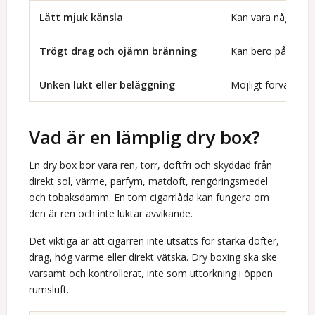
Lätt mjuk känsla
Kan vara något hö
Trögt drag och ojämn bränning
Kan bero på fukt e
Unken lukt eller beläggning
Möjligt förvaring
Vad är en lämplig dry box?
En dry box bör vara ren, torr, doftfri och skyddad från
direkt sol, värme, parfym, matdoft, rengöringsmedel
och tobaksdamm. En tom cigarrlåda kan fungera om
den är ren och inte luktar avvikande.
Det viktiga är att cigarren inte utsätts för starka dofter,
drag, hög värme eller direkt vätska. Dry boxing ska ske
varsamt och kontrollerat, inte som uttorkning i öppen
rumsluft.