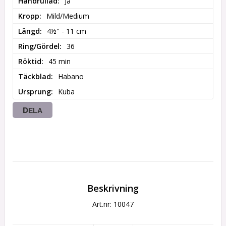
Handrullad
Ja
Kropp
Mild/Medium
Längd
4½'' - 11 cm
Ring/Gördel
36
Röktid
45 min
Täckblad
Habano
Ursprung
Kuba
DELA
Beskrivning
Art.nr: 10047