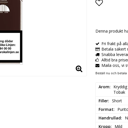
Lägg till i
Denna produkt ha
Fri frakt på al
Betala säkert 
Snabba levera
Alltid bra pris
Maila oss, vi 
Beställ nu och betala 
Arom
Kryddig

Tobak
Filler
Short
Format
Purit
Handrullad
N
Kropp
Mild