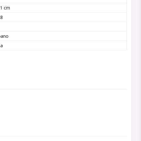
11 cm
28
n
bano
ba