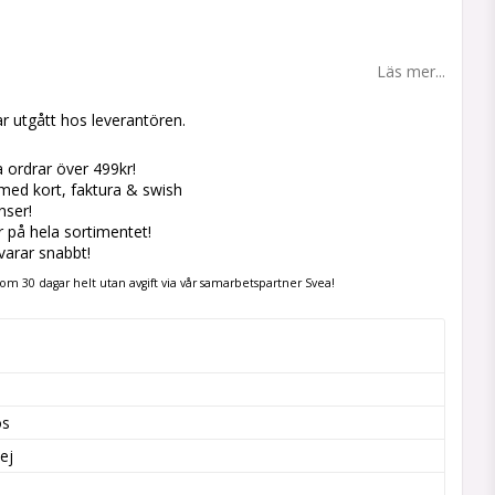
 favoritlistan
Läs mer...
r utgått hos leverantören.
la ordrar över 499kr!
med kort, faktura & swish
nser!
er på hela sortimentet!
svarar snabbt!
om 30 dagar helt utan avgift via vår samarbetspartner Svea!
os
ej