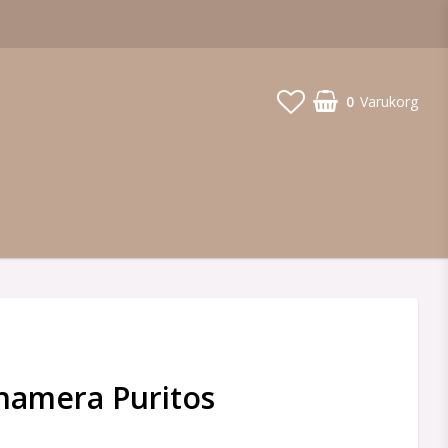
0
Varukorg
namera Puritos