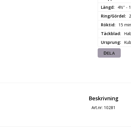
Längd
4½'' - 
Ring/Gördel
Röktid
15 mi
Täckblad
Ha
Ursprung
Ku
DELA
Beskrivning
Art.nr: 10281