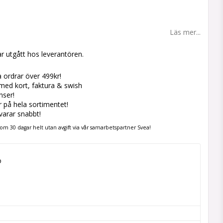
 favoritlistan
Läs mer...
r utgått hos leverantören.
la ordrar över 499kr!
med kort, faktura & swish
nser!
er på hela sortimentet!
svarar snabbt!
om 30 dagar helt utan avgift via vår samarbetspartner Svea!

