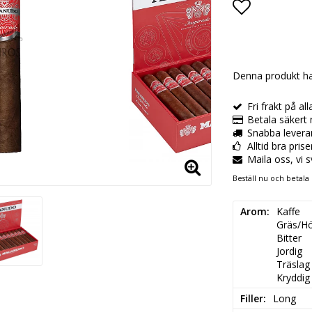
Lägg till i
Denna produkt ha
Fri frakt på al
Betala säkert 
Snabba levera
Alltid bra pris
Maila oss, vi 
Beställ nu och betala 
Arom
Kaffe

Gräs/Hö
Bitter

Jordig

Träslag

Kryddig
Filler
Long