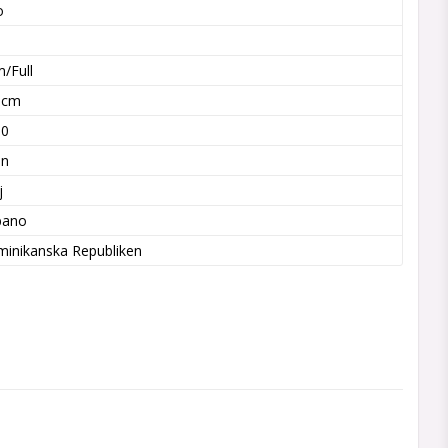
o
a
/Full
5 cm
60
in
j
bano
inikanska Republiken