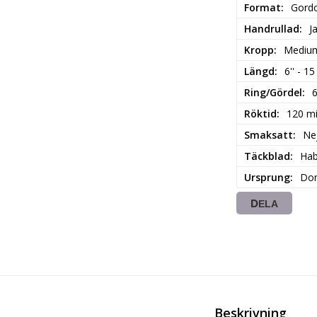
Format
Gord
Handrullad
J
Kropp
Medium
Längd
6'' - 1
Ring/Gördel
Röktid
120 m
Smaksatt
Ne
Täckblad
Ha
Ursprung
Dom
DELA
Beskrivning