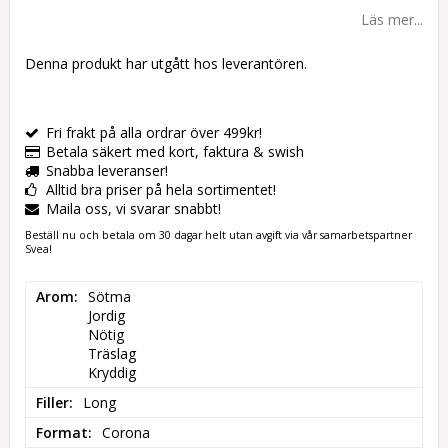
Lägg till i favoritlistan
Läs mer...
Denna produkt har utgått hos leverantören.
Fri frakt på alla ordrar över 499kr!
Betala säkert med kort, faktura & swish
Snabba leveranser!
Alltid bra priser på hela sortimentet!
Maila oss, vi svarar snabbt!
Beställ nu och betala om 30 dagar helt utan avgift via vår samarbetspartner
Svea!
Arom
Sötma

Jordig

Nötig

Träslag

Kryddig
Filler
Long
Format
Corona