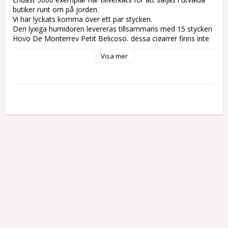
butiker runt om på jorden. 
Vi har lyckats komma över ett par stycken. 
Den lyxiga humidoren levereras tillsammans med 15 stycken 
Hoyo De Monterrey Petit Belicoso, dessa cigarrer finns inte 
att få tag på annat sätt. Cigarrerna har producerats enbart 
Visa mer
för att säljas tillsammans med humidoren. 
Extremt begränsad tillgång.