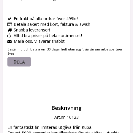
Fri frakt på alla ordrar över 499kr!
Betala säkert med kort, faktura & swish
Snabba leveranser!
Alltid bra priser på hela sortimentet!
Maila oss, vi svarar snabbt!
Beställ nu och betala om 30 dagar helt utan avgift via vår samarbetspartner
Svea!
DELA
Beskrivning
Art.nr: 10123
En fantastiskt fin limiterad utgåva från Kuba. 
Endast 5000 exemplar har tillverkats för att säljas i utvalda 