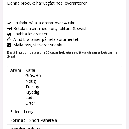
Denna produkt har utgått hos leverantören.
Fri frakt på alla ordrar över 499kr!
Betala säkert med kort, faktura & swish
Snabba leveranser!
Alltid bra priser på hela sortimentet!
Maila oss, vi svarar snabbt!
Beställ nu och betala om 30 dagar helt utan avgift via vår samarbetspartner
Svea!
Arom
Kaffe

Gräs/Hö

Nötig

Träslag

Kryddig

Läder

Örter
Filler
Long
Format
Short Panetela
Handrullad
Ja