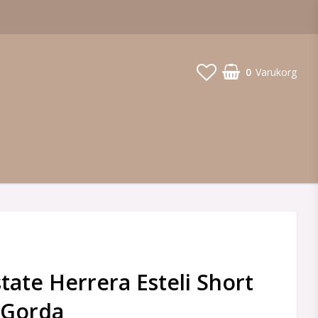
0
Varukorg
tate Herrera Esteli Short
 Gorda