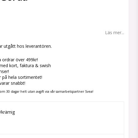
 favoritlistan
Läs mer...
r utgått hos leverantören.
la ordrar över 499kr!
med kort, faktura & swish
nser!
er på hela sortimentet!
svarar snabbt!
om 30 dagar helt utan avgift via vår samarbetspartner Svea!
/krämig
