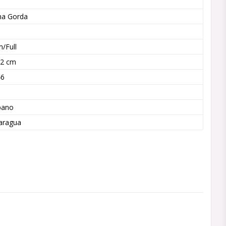
na Gorda
a
/Full
12 cm
46
n
bano
aragua