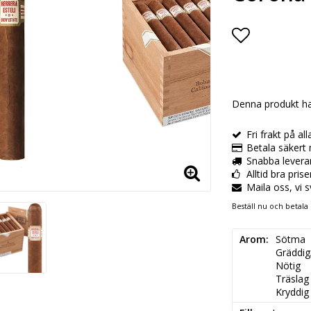
Lägg till i
Denna produkt ha
Fri frakt på al
Betala säkert 
Snabba levera
Alltid bra pris
Maila oss, vi 
Beställ nu och betala 
Arom
Sötma

Gräddig
Nötig

Träslag

Kryddig