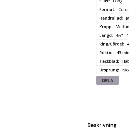
Filler
Long
Format
Coro
Handrullad
J
Kropp
Medium
Längd
4⅞'' - 
Ring/Gördel
Röktid
45 mi
Täckblad
Ha
Ursprung
Nic
DELA
Beskrivning