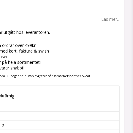
 favoritlistan
Läs mer...
r utgått hos leverantören.
la ordrar över 499kr!
med kort, faktura & swish
nser!
er på hela sortimentet!
svarar snabbt!
om 30 dagar helt utan avgift via vår samarbetspartner Svea!
/krämig

llo