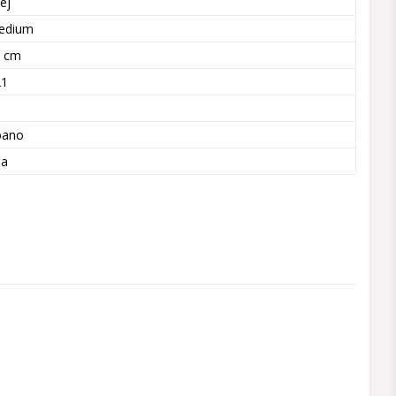
ej
edium
9 cm
21
n
bano
ba