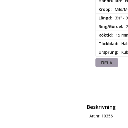
Handrullad
N
Kropp
Mild/M
Längd
3½'' - 
Ring/Gördel
Röktid
15 mi
Täckblad
Ha
Ursprung
Ku
DELA
Beskrivning
Art.nr: 10356