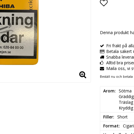
Lägg till i
Denna produkt ha
Fri frakt på al
Betala säkert 
Snabba levera
Alltid bra pris
Maila oss, vi 
Beställ nu och betala 
Arom
Sötma

Gräddig
Träslag

Kryddig
Filler
Short
Format
Cigari